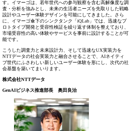
す。イマーゴは、若年世代への参与観察を含む高解像度な調
査・分析を強みとし、未来の生活者ニーズを先取りした戦略
設計やユーザー体験デザインを可能にしてきました。さら
に、イマーゴ傘下のシンクタンク「iQLab」では、迅速なプ
ロトタイプ開発と受容性検証を繰り返す体制を整えており、
市場受容性の高い体験やサービスを事前に設計することが可
能です。
こうした調査力と未来設計力、そして迅速なUX実装力を
NTTデータの社会実装力と融合させることで、AIネイティ
ブ世代にふさわしい新しいユーザー体験を形にし、次代の社
会基盤を築いてまいります。
株式会社NTTデータ
GenAIビジネス推進部長 奥田良治