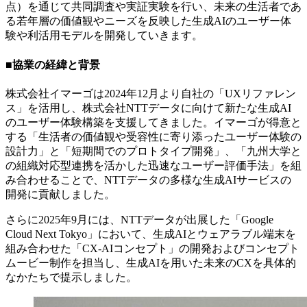
点）を通じて共同調査や実証実験を行い、未来の生活者であ
る若年層の価値観やニーズを反映した生成AIのユーザー体
験や利活用モデルを開発していきます。
■協業の経緯と背景
株式会社イマーゴは2024年12月より自社の「UXリファレン
ス」を活用し、株式会社NTTデータに向けて新たな生成AI
のユーザー体験構築を支援してきました。イマーゴが得意と
する「生活者の価値観や受容性に寄り添ったユーザー体験の
設計力」と「短期間でのプロトタイプ開発」、「九州大学と
の組織対応型連携を活かした迅速なユーザー評価手法」を組
み合わせることで、NTTデータの多様な生成AIサービスの
開発に貢献しました。
さらに2025年9月には、NTTデータが出展した「Google
Cloud Next Tokyo」において、生成AIとウェアラブル端末を
組み合わせた「CX-AIコンセプト」の開発およびコンセプト
ムービー制作を担当し、生成AIを用いた未来のCXを具体的
なかたちで提示しました。