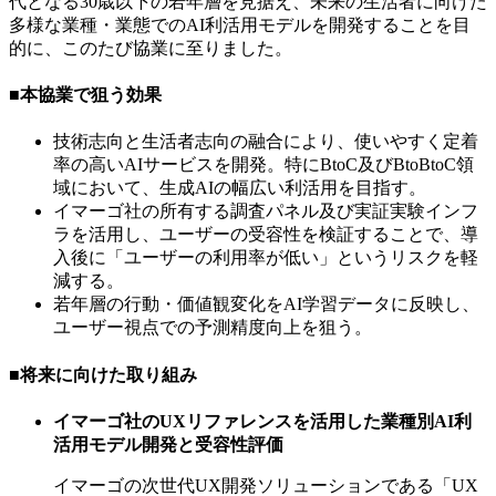
代となる30歳以下の若年層を見据え、未来の生活者に向けた
多様な業種・業態でのAI利活用モデルを開発することを目
的に、このたび協業に至りました。
■本協業で狙う効果
技術志向と生活者志向の融合により、使いやすく定着
率の高いAIサービスを開発。特にBtoC及びBtoBtoC領
域において、生成AIの幅広い利活用を目指す。
イマーゴ社の所有する調査パネル及び実証実験インフ
ラを活用し、ユーザーの受容性を検証することで、導
入後に「ユーザーの利用率が低い」というリスクを軽
減する。
若年層の行動・価値観変化をAI学習データに反映し、
ユーザー視点での予測精度向上を狙う。
■将来に向けた取り組み
イマーゴ社のUXリファレンスを活用した業種別AI利
活用モデル開発と受容性評価
イマーゴの次世代UX開発ソリューションである「UX